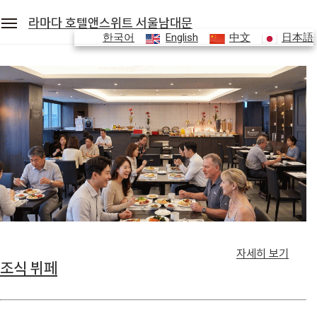
라마다 호텔앤스위트 서울남대문
한국어
English
中文
日本語
세안호텔그룹
예약조회
로그인
회원가입
라마다 호텔앤스위트 서울남대문
객실
레스토랑
편의시설
자세히 보기
조식 뷔페
프로모션