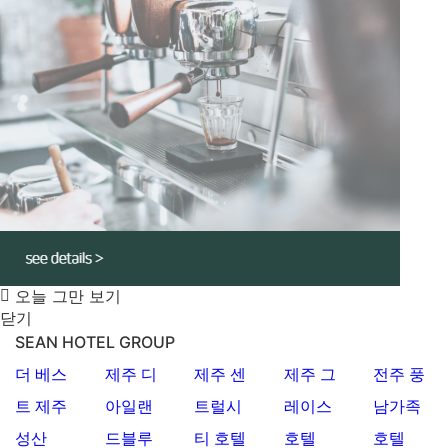
오늘 그만 보기
닫기
SEAN HOTEL GROUP
더 베스
제주 디
제주 센
제주 그
전주 풍
트 제주
아일랜
트럴시
레이스
남가족
성산
드블루
티 호텔
호텔
호텔