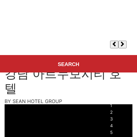
약도 및 위치안내
강남 아르누보시티 호텔
호텔선택
숙박기간
성인
1
, 어린이
0
, 객실
1
인원/객실
SEARCH
강남 아르누보시티 호
텔
BY SEAN HOTEL GROUP