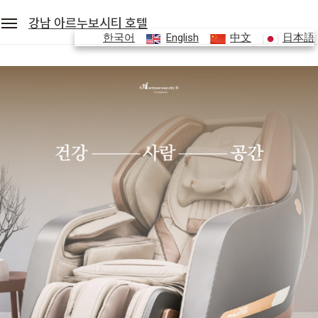
강남 아르누보시티 호텔
한국어
English
中文
日本語
세안호텔그룹
예약조회
로그인
회원가입
강남 아르누보시티 호텔
객실
레스토랑
편의시설
프로모션