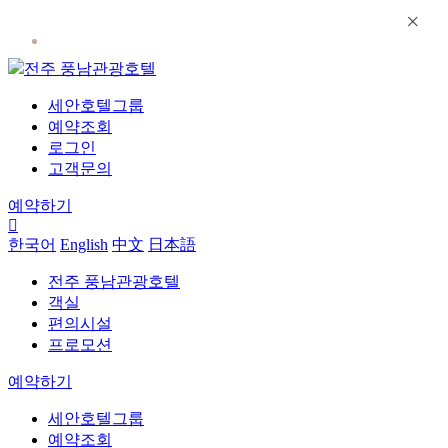
×
전주 풍남관광호텔
세안호텔그룹
예약조회
로그인
고객문의
예약하기
한국어
English
中文
日本語
전주 풍남관광호텔
객실
편의시설
프로모션
예약하기
세안호텔그룹
예약조회