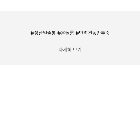
#성산일출봉 #온돌룸 #반려견동반투숙
자세히 보기