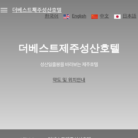
더베스트제주성산호텔
한국어
English
中文
日本語
세안호텔그룹
예약조회
로그인
회원가입
더베스트제주성산호텔
더베스트제주성산호텔
성산일출봉을 바라보는 제주호텔
객실
약도 및 위치안내
편의시설
프로모션