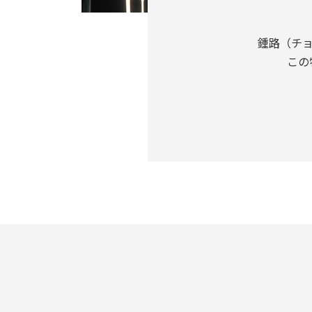
鍾路（チ
この