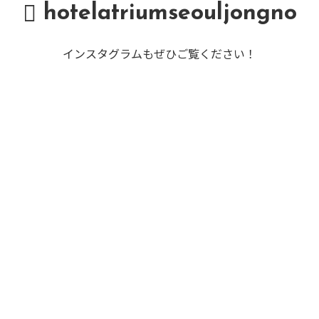
hotelatriumseouljongno
インスタグラムもぜひご覧ください！
SEAN HOTEL GROUP
ue Hotel
Jeju Central City Hotel
Jej
ites Seoul
Gangnam Artnouveau city II
Geoje 
n