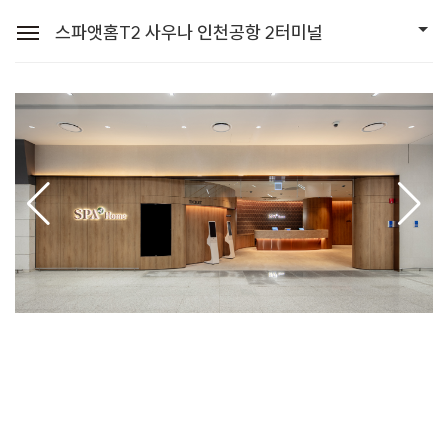
스파앳홈T2 사우나 인천공항 2터미널
세안호텔그룹
로그인
스파앳홈T2 사우나 인천공항 2터미널
시설안내
이용안내